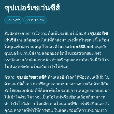
▶
ซุปเปอร์เซเว่นซีส์
PG Soft
RTP 97.2%
สัมผัสประสบการณ์ความตื่นเต้นระดับพรีเมียมกับ
ซุปเปอร์เซ
เว่นซีส์
เกมสล็อตออนไลน์ที่กำลังมาแรงที่สุดในขณะนี้ พร้อม
ให้คุณเข้ามาร่วมสนุกได้แล้วที่
luckatron888.net
สนุกกับ
ซุปเปอร์เซเว่นซีส์ เกมสล็อตยอดฮิตที่ luckatron888.net
กราฟิกสวย โบนัสแตกหนัก จ่ายจริงทุกยอด สมัครวันนี้รับโปร
โมชั่นสุดพิเศษ พร้อมปั่นกำไรได้ทันที!
ตัวเกม
ซุปเปอร์เซเว่นซีส์
นำเสนอธีมโลกใต้ท้องทะเลที่เต็มไป
ด้วยสมบัติล้ำค่า กราฟิกถูกออกแบบมาอย่างประณีตด้วยสีสัน
สดใสและเอฟเฟกต์ที่ตื่นตาตื่นใจ ระบบการเล่นถูกออกแบบมา
ให้เข้าใจง่าย ไม่ว่าจะเป็นมือใหม่หรือเซียนสล็อตก็สามารถ
ทำกำไรได้ไม่ยาก โดยมีความโดดเด่นที่ฟีเจอร์ฟรีสปินและตัว
คูณมหาศาลที่ทำให้การชนะในแต่ละรอบมีความหมายมาก