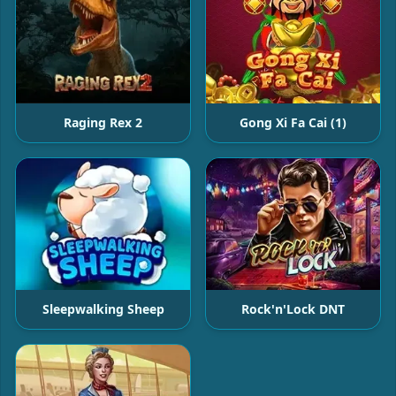
Raging Rex 2
Gong Xi Fa Cai (1)
Sleepwalking Sheep
Rock'n'Lock DNT