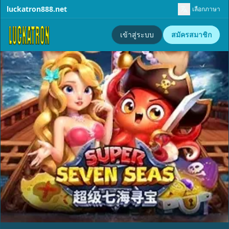
luckatron888.net
เลือกภาษา
เข้าสู่ระบบ
สมัครสมาชิก