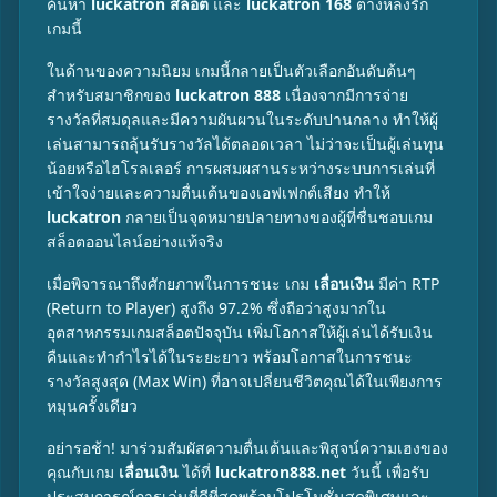
ค้นหา
luckatron สล็อต
และ
luckatron 168
ต่างหลงรัก
เกมนี้
ในด้านของความนิยม เกมนี้กลายเป็นตัวเลือกอันดับต้นๆ
สำหรับสมาชิกของ
luckatron 888
เนื่องจากมีการจ่าย
รางวัลที่สมดุลและมีความผันผวนในระดับปานกลาง ทำให้ผู้
เล่นสามารถลุ้นรับรางวัลได้ตลอดเวลา ไม่ว่าจะเป็นผู้เล่นทุน
น้อยหรือไฮโรลเลอร์ การผสมผสานระหว่างระบบการเล่นที่
เข้าใจง่ายและความตื่นเต้นของเอฟเฟกต์เสียง ทำให้
luckatron
กลายเป็นจุดหมายปลายทางของผู้ที่ชื่นชอบเกม
สล็อตออนไลน์อย่างแท้จริง
เมื่อพิจารณาถึงศักยภาพในการชนะ เกม
เลื่อนเงิน
มีค่า RTP
(Return to Player) สูงถึง 97.2% ซึ่งถือว่าสูงมากใน
อุตสาหกรรมเกมสล็อตปัจจุบัน เพิ่มโอกาสให้ผู้เล่นได้รับเงิน
คืนและทำกำไรได้ในระยะยาว พร้อมโอกาสในการชนะ
รางวัลสูงสุด (Max Win) ที่อาจเปลี่ยนชีวิตคุณได้ในเพียงการ
หมุนครั้งเดียว
อย่ารอช้า! มาร่วมสัมผัสความตื่นเต้นและพิสูจน์ความเฮงของ
คุณกับเกม
เลื่อนเงิน
ได้ที่
luckatron888.net
วันนี้ เพื่อรับ
ประสบการณ์การเล่นที่ดีที่สุดพร้อมโปรโมชั่นสุดพิเศษและ