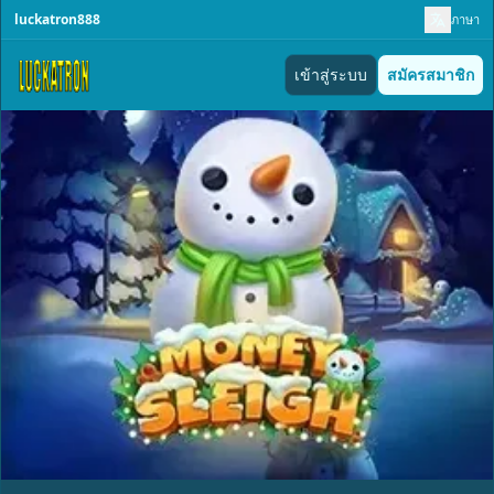
luckatron888
ภาษา
เข้าสู่ระบบ
สมัครสมาชิก