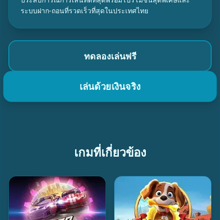
ระบบฝาก-ถอนที่รวดเร็วที่สุดในประเทศไทย
ทดลองเล่นฟรี
เล่นด้วยเงินจริง
เกมที่เกี่ยวข้อง