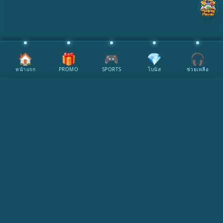
🏠
🎁
🎮
💎
🎧
หน้าแรก
PROMO
SPORTS
โบนัส
ช่วยเหลือ
✕
Select Language
🇹🇭
✓
Thailand
เลื่อนเงิน ระบบฝาก-ถอนอัตโนมัติ
⚙️
รวดเร็วทันใจที่ luckatron888.net
RTP
Volatility
96.75%
High ⚡⚡⚡⚡🌑