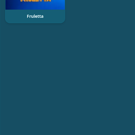
Fruletta