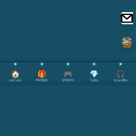
🏠
🎁
🎮
💎
🎧
หน้าแรก
PROMO
SPORTS
โบนัส
ช่วยเหลือ
✕
Select Language
🇹🇭
✓
Thailand
Mahjong Fortune 2 มังกรแห่งความ