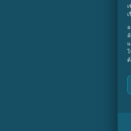
เ
เ
อ
อ
แ
โ
ต