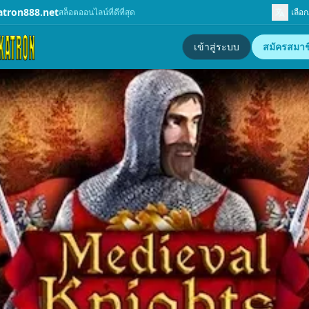
atron888.net
สล็อตออนไลน์ที่ดีที่สุด
เลือ
เข้าสู่ระบบ
สมัครสมาช