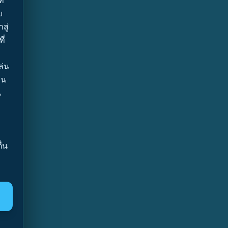
บ
สู่
ี่
ล่น
อน
น
ื่น