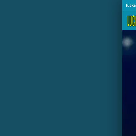
lucka