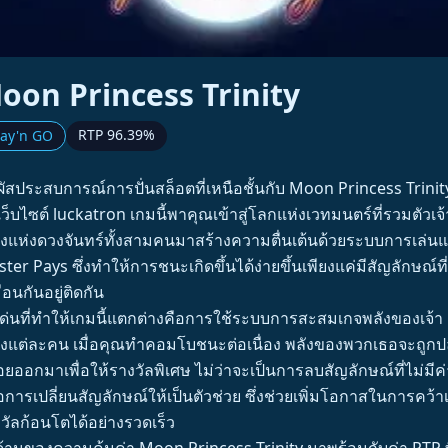
▶
oon Princess Trinity
RTP 96.39%
lay'n GO
ผัสประสบการณ์การปั่นสล็อตที่เหนือชั้นกับ Moon Princess Trinit
ว็บไซต์ luckatron เกมนี้พาคุณเข้าสู่โลกแห่งเวทมนตร์ที่รวมตัวเจ้
งแห่งดวงจันทร์ทั้งสามคนมาสร้างความตื่นเต้นด้วยระบบการเล่น
ster Pays ซึ่งทำให้การชนะเกิดขึ้นได้ง่ายขึ้นเพียงแค่มีสัญลักษณ์ที่
ือนกันอยู่ติดกัน
เด่นที่ทำให้เกมนี้แตกต่างคือการใช้ระบบการสะสมเกจพลังของเจ้า
งแต่ละคน เมื่อคุณทำคอมโบชนะต่อเนื่อง พลังของพวกเธอจะถูก
อยออกมาเพื่อให้รางวัลพิเศษ ไม่ว่าจะเป็นการลบสัญลักษณ์ที่ไม่มีค่
อการเปลี่ยนสัญลักษณ์ให้เป็นตัวช่วย ซึ่งช่วยเพิ่มโอกาสในการคว้าเ
วัลก้อนโตได้อย่างรวดเร็ว
้านของความคุ้มค่า Moon Princess Trinity มาพร้อมกับค่า RTP ท