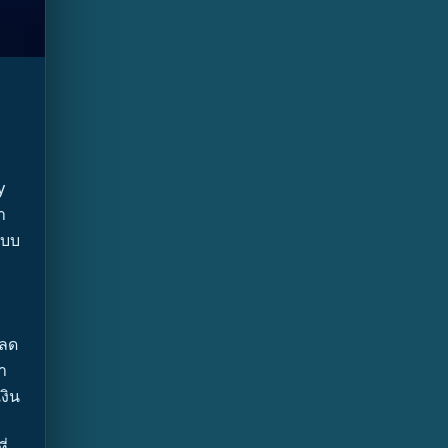
y
า
แบบ
ปลด
า
งิน
ี่