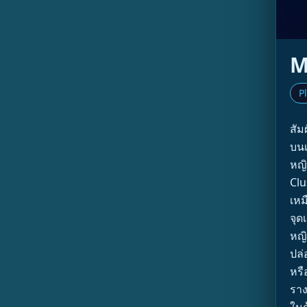
M
P
สัม
บนเ
หญิ
Clu
เหม
จุด
หญิ
ปล่
หรื
ราง
ในด