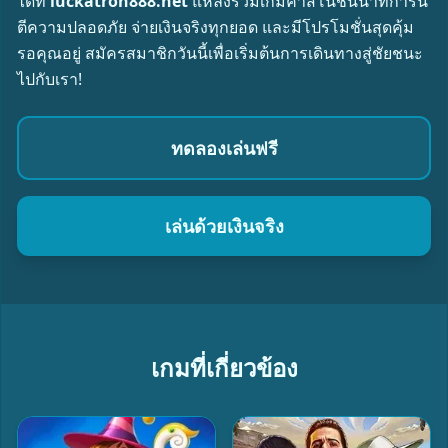
ได้ที่
luckatron888.net
แหล่งรวมเกมคาสิโนชั้นนำที่การัน
ตีความปลอดภัย จ่ายเงินจริงทุกยอด และมีโปรโมชั่นสุดคุ้ม
รอคุณอยู่ สมัครสมาชิกวันนี้เพื่อเริ่มต้นการเดินทางสู่ชัยชนะ
ไปกับเรา!
ทดลองเล่นฟรี
เล่นด้วยเงินจริง
เกมที่เกี่ยวข้อง