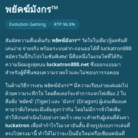
▶
พยัคฆ์มังกร™
Evolution Gaming
RTP 96.8%
สัมผัสความตื่นเต้นกับ
พยัคฆ์มังกร™
วัดใจใบเดียวรู้ผลทันที
เล่นง่าย จ่ายจริง พร้อมระบบฝาก-ถอนออโต้ที่ luckatron888
สมัครวันนี้รับโปรโมชั่นพิเศษ! นี่คือหนึ่งในเกมไพ่ที่ได้รับ
ความนิยมสูงสุดบน
luckatron888.net
ซึ่งออกแบบมา
สำหรับผู้ที่ชื่นชอบความรวดเร็วและไม่ชอบการรอคอย
ในด้านวิธีการเล่น พยัคฆ์มังกร™ มีความเรียบง่ายแต่แฝงไป
ด้วยความระทึกใจ โดยดีลเลอร์จะทำการแจกไพ่เพียง 2 ใบ
คือฝั่ง 'พยัคฆ์' (Tiger) และ 'มังกร' (Dragon) ผู้เล่นเพียงแค่
ทายว่าฝั่งไหนจะมีแต้มสูงกว่ากัน โดยไม่มีการจั่วไพ่เพิ่ม
ทำให้เกมดำเนินไปอย่างรวดเร็ว เหมาะสำหรับผู้เล่นที่ค้นหา
luckatron
เพื่อทำกำไรในเวลาอันสั้น ด้วยรูปแบบการเล่นที่
ตรงไปตรงมานี้ ทำให้ไม่ว่าจะเป็นมือใหม่หรือเซียนพนันที่