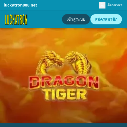
luckatron888.net
เลือกภาษา
เข้าสู่ระบบ
สมัครสมาชิก