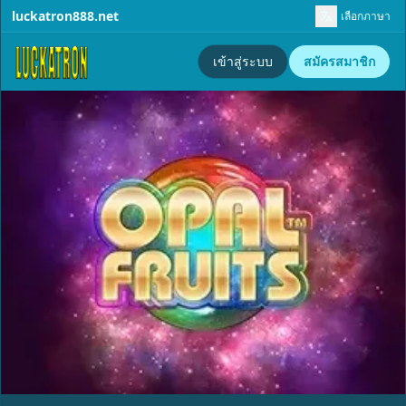
luckatron888.net
เลือกภาษา
เข้าสู่ระบบ
สมัครสมาชิก