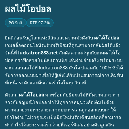
▶
ผลไม้โอปอล
PG Soft
RTP 97.2%
ยินดีต้อนรับสู่โลกแห่งสีสันและความมั่งคั่งกับ
ผลไม้โอปอล
เกมสล็อตออนไลน์ระดับพรีเมียมที่คุณสามารถสัมผัสได้แล้ว
วันนี้ที่
luckatron888.net
สัมผัสความสนุกกับเกมผลไม้โอ
ปอล กราฟิกสวย โบนัสแตกหนัก เล่นง่ายจ่ายจริง พร้อมระบบ
ฝาก-ถอนออโต้ที่ luckatron888 มั่นใจ ปลอดภัย 100% ซึ่งได้
รับการออกแบบมาเพื่อให้ผู้เล่นได้รับประสบการณ์การเดิมพัน
ที่เหนือระดับและตื่นเต้นเร้าใจในทุกวินาที
ตัวเกม
ผลไม้โอปอล
มาพร้อมกับธีมผลไม้ที่มีความแวววาว
ราวกับอัญมณีโอปอล ทำให้ทุกการหมุนวงล้อเต็มไปด้วย
ความสวยงามทางสายตา ระบบการเล่นถูกออกแบบมาให้
เข้าใจง่าย ไม่ว่าคุณจะเป็นมือใหม่หรือเซียนสล็อตก็สามารถ
ทำกำไรได้อย่างรวดเร็ว ด้วยฟีเจอร์พิเศษอย่างตัวคูณเงิน