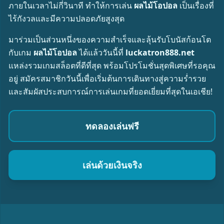
ภายในเวลาไม่กี่วินาที ทำให้การเล่น
ผลไม้โอปอล
เป็นเรื่องที่
ไร้กังวลและมีความปลอดภัยสูงสุด
มาร่วมเป็นส่วนหนึ่งของความสำเร็จและลุ้นรับโบนัสก้อนโต
กับเกม
ผลไม้โอปอล
ได้แล้ววันนี้ที่
luckatron888.net
แหล่งรวมเกมสล็อตที่ดีที่สุด พร้อมโปรโมชั่นสุดพิเศษที่รอคุณ
อยู่ สมัครสมาชิกวันนี้เพื่อเริ่มต้นการเดินทางสู่ความร่ำรวย
และสัมผัสประสบการณ์การเล่นเกมที่ยอดเยี่ยมที่สุดในเอเชีย!
ทดลองเล่นฟรี
เล่นด้วยเงินจริง