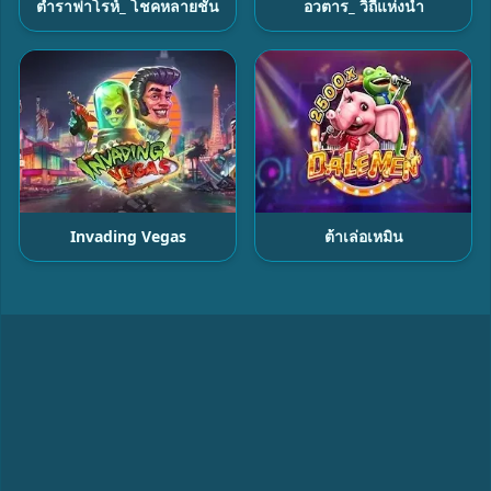
ตำราฟาโรห์_ โชคหลายชั้น
อวตาร_ วิถีแห่งน้ำ
Invading Vegas
ต้าเล่อเหมิน