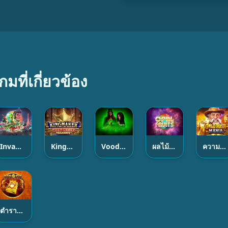
กมที่เกี่ยวข้อง
Invading Vegas
Kingmaker Fully Loaded_V1 DNT
Voodoo Dice
ผลไม้โอปอล
ความคลั่งไคล้การขุดทอง
ตำราฟาโรห์_ โชคหลายชั้น