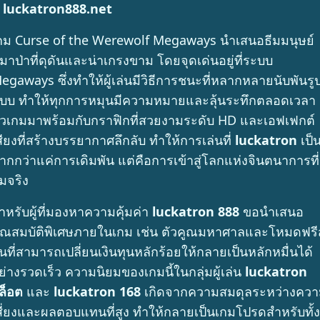
่
luckatron888.net
กม Curse of the Werewolf Megaways นำเสนอธีมมนุษย์
มาป่าที่ดุดันและน่าเกรงขาม โดยจุดเด่นอยู่ที่ระบบ
egaways ซึ่งทำให้ผู้เล่นมีวิธีการชนะที่หลากหลายนับพันรู
บบ ทำให้ทุกการหมุนมีความหมายและลุ้นระทึกตลอดเวลา
ัวเกมมาพร้อมกับกราฟิกที่สวยงามระดับ HD และเอฟเฟกต์
สียงที่สร้างบรรยากาศลึกลับ ทำให้การเล่นที่
luckatron
เป็
ากกว่าแค่การเดิมพัน แต่คือการเข้าสู่โลกแห่งจินตนาการที่
มจริง
ำหรับผู้ที่มองหาความคุ้มค่า
luckatron 888
ขอนำเสนอ
ุณสมบัติพิเศษภายในเกม เช่น ตัวคูณมหาศาลและโหมดฟรี
ินที่สามารถเปลี่ยนเงินทุนหลักร้อยให้กลายเป็นหลักหมื่นได้
ย่างรวดเร็ว ความนิยมของเกมนี้ในกลุ่มผู้เล่น
luckatron
ล็อต
และ
luckatron 168
เกิดจากความสมดุลระหว่างคว
สี่ยงและผลตอบแทนที่สูง ทำให้กลายเป็นเกมโปรดสำหรับทั้งผ