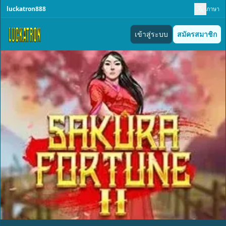
luckatron888
ภาษา
เข้าสู่ระบบ
สมัครสมาชิก