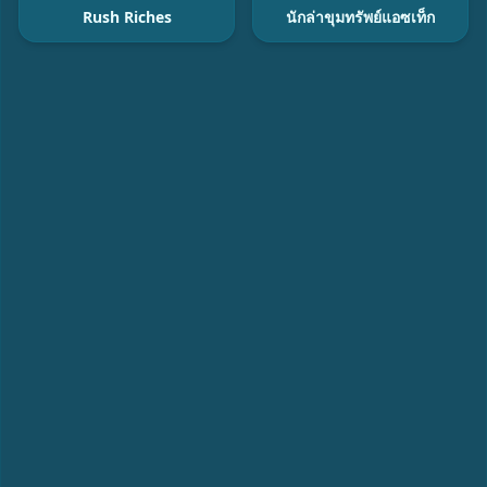
Rush Riches
นักล่าขุมทรัพย์แอซเท็ก